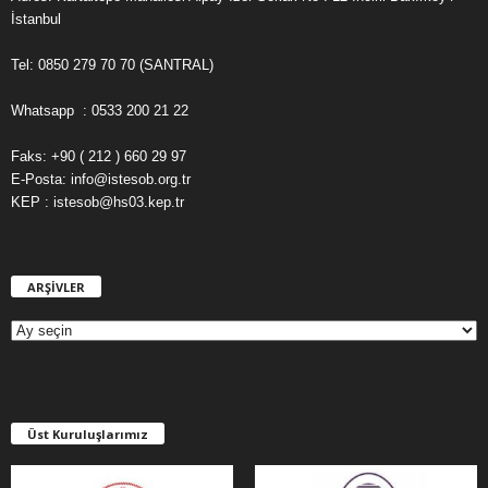
İstanbul
Tel: 0850 279 70 70 (SANTRAL)
Whatsapp : 0533 200 21 22
Faks: +90 ( 212 ) 660 29 97
E-Posta: info@istesob.org.tr
KEP : istesob@hs03.kep.tr
ARŞİVLER
A
R
Ş
İ
V
L
E
Üst Kuruluşlarımız
R