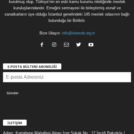
kurulmuş olup, Türkiye’nin en eski kamu kurumu niteliğinde meslek
kuruluşlarındandır. Emeğini sermayesi ile birleştirmiş esnaf ve
sanatkarların üye olduğu İstanbul genelindeki 145 meslek odasının bağlı
bulunduğu bir Birliktir.
Bize Ulaşın:
info@istesob.org.tr
E-POSTA BÜLTENİ ABONELİĞİ
İLETİŞİM
Adres: Kartaltepe Mahallesi Alpay İzer Sokak No : 12 İncirli Bakırköy /