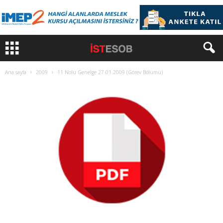
Ana sayfa
2009
11 Nolu Genelge 27.01.2009 (Görev Bölümü)