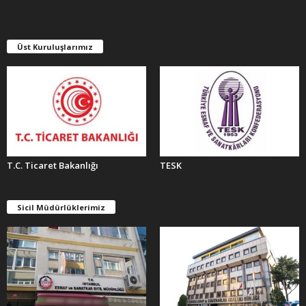
V
L
E
Üst Kuruluşlarımız
R
T.C. Ticaret Bakanlığı
TESK
Sicil Müdürlüklerimiz