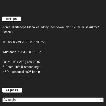
İLETİŞİM
Adres: Kartaltepe Mahallesi Alpay İzer Sokak No : 12 İncirli Bakırköy /
İstanbul
Tel: 0850 279 70 70 (SANTRAL)
Whatsapp : 0533 200 21 22
Faks: +90 ( 212 ) 660 29 97
E-Posta: info@istesob.org.tr
KEP : istesob@hs03.kep.tr
ARŞİVLER
A
R
Ş
İ