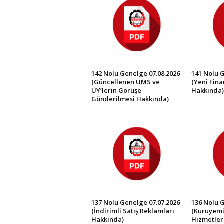
İ
S
T
E
S
O
B
142 Nolu Genelge 07.08.2026
141 Nolu 
(Güncellenen UMS ve
(Yeni Fin
UY’lerin Görüşe
Hakkında)
Gönderilmesi Hakkında)
137 Nolu Genelge 07.07.2026
136 Nolu 
(İndirimli Satış Reklamları
(Kuruyemi
Hakkında)
Hizmetler