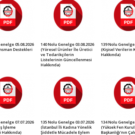
Genelge 05.08.2026
140 Nolu Genelge 03.08.2026
139 Nolu Genelge 
ansman Destekleri
(Yöresel Ürünler İle Üretici
(Kişisel Verilerin
ve Tedarikçilerin
Hakkında)
Listelerinin Güncellenmesi
Hakkında)
Genelge 07.07.2026
135 Nolu Genelge 03.07.2026
134 Nolu Genelge 
ş İşleme
(İstanbul İli Kadına Yönelik
(Yüksek Fen Kurul
i Hakkında)
Şiddetle Mücadele Eylem
Başkanlığı’nın Ça