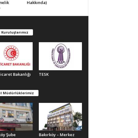
melik
Hakkında)
)
 Kuruluşlarımız
Ticaret Bakanlığı
TESK
il Müdürlüklerimiz
köy Şube
Bakırköy – Merkez