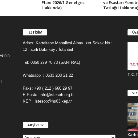
Planı 2026/1 Genelgesi
ve Esasları Yönet
Hakkında)
Taslağı Hakkında
İLETİŞİM
Üst
Adres: Kartaltepe Mahallesi Alpay İzer Sokak No :
12 İncirli Bakırköy / İstanbul
ye’nin
Tel: 0850 279 70 70 (SANTRAL)
T.C. 
Whatsapp : 0533 200 21 22
ı
Faks: +90 ( 212 ) 660 29 97
Sic
E-Posta: info@istesob.org.tr
KEP : istesob@hs03.kep.tr
ARŞİVLER
A
R
Kadı