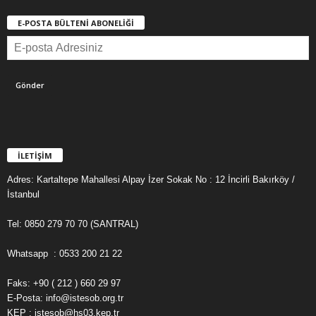
E-POSTA BÜLTENİ ABONELİĞİ
İLETİŞİM
Adres: Kartaltepe Mahallesi Alpay İzer Sokak No : 12 İncirli Bakırköy /
İstanbul
Tel: 0850 279 70 70 (SANTRAL)
Whatsapp : 0533 200 21 22
Faks: +90 ( 212 ) 660 29 97
E-Posta: info@istesob.org.tr
KEP : istesob@hs03.kep.tr