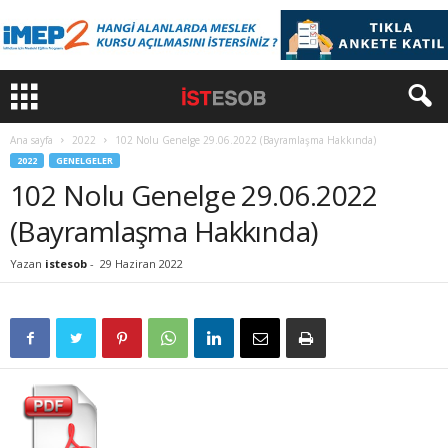
Ana sayfa
2022
102 Nolu Genelge 29.06.2022 (Bayramlaşma Hakkında)
2022
GENELGELER
102 Nolu Genelge 29.06.2022
(Bayramlaşma Hakkında)
Yazan
istesob
-
29 Haziran 2022