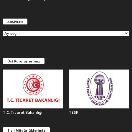
ARŞİVLER
A
R
Ş
İ
V
L
E
Üst Kuruluşlarımız
R
T.C. Ticaret Bakanlığı
TESK
Sicil Müdürlüklerimiz