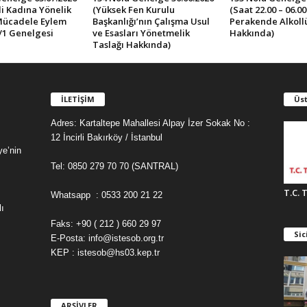
İli Kadına Yönelik
(Yüksek Fen Kurulu
(Saat 22.00 – 06.0
Mücadele Eylem
Başkanlığı’nın Çalışma Usul
Perakende Alkollü 
/1 Genelgesi
ve Esasları Yönetmelik
Hakkında)
Taslağı Hakkında)
İLETİŞİM
Üst
Adres: Kartaltepe Mahallesi Alpay İzer Sokak No :
12 İncirli Bakırköy / İstanbul
ye’nin
Tel: 0850 279 70 70 (SANTRAL)
T.C. 
Whatsapp : 0533 200 21 22
ı
Faks: +90 ( 212 ) 660 29 97
Sic
E-Posta: info@istesob.org.tr
KEP : istesob@hs03.kep.tr
ARŞİVLER
A