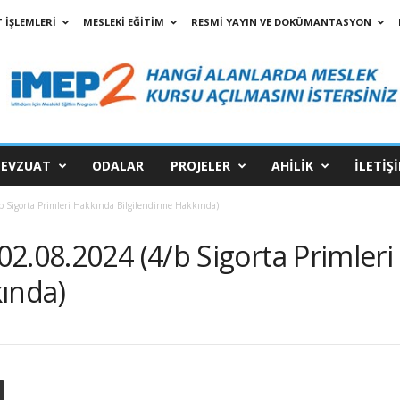
 İŞLEMLERİ
MESLEKİ EĞİTİM
RESMİ YAYIN VE DOKÜMANTASYON
EVZUAT
ODALAR
PROJELER
AHİLİK
İLETİŞ
 Sigorta Primleri Hakkında Bilgilendirme Hakkında)
2.08.2024 (4/b Sigorta Primler
kında)