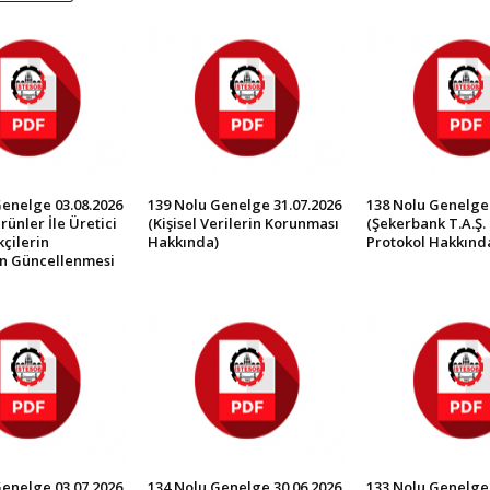
Genelge 03.08.2026
139 Nolu Genelge 31.07.2026
138 Nolu Genelge 
rünler İle Üretici
(Kişisel Verilerin Korunması
(Şekerbank T.A.Ş. 
çilerin
Hakkında)
Protokol Hakkınd
in Güncellenmesi
Genelge 03.07.2026
134 Nolu Genelge 30.06.2026
133 Nolu Genelge 