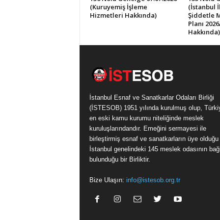
(Kuruyemiş İşleme
(İstanbul 
Hizmetleri Hakkında)
Şiddetle 
Planı 2026
Hakkında)
İstanbul Esnaf ve Sanatkarlar Odaları Birliği
(İSTESOB) 1951 yılında kurulmuş olup, Türki
en eski kamu kurumu niteliğinde meslek
kuruluşlarındandır. Emeğini sermayesi ile
birleştirmiş esnaf ve sanatkarların üye olduğu
İstanbul genelindeki 145 meslek odasının bağl
bulunduğu bir Birliktir.
Bize Ulaşın:
info@istesob.org.tr