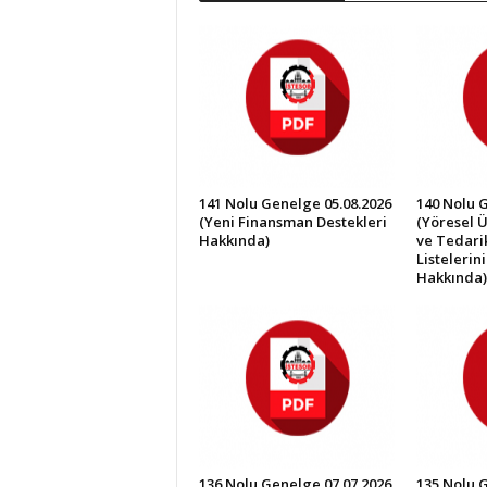
İ
S
T
E
S
O
B
141 Nolu Genelge 05.08.2026
140 Nolu 
(Yeni Finansman Destekleri
(Yöresel Ü
Hakkında)
ve Tedarik
Listelerin
Hakkında)
136 Nolu Genelge 07.07.2026
135 Nolu 