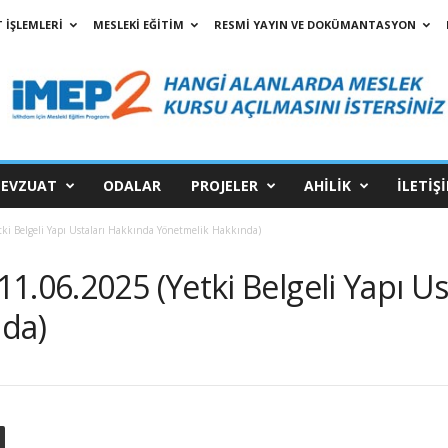
 İŞLEMLERİ
MESLEKİ EĞİTİM
RESMİ YAYIN VE DOKÜMANTASYON
EVZUAT
ODALAR
PROJELER
AHİLİK
İLETİŞ
ki Belgeli Yapı Ustaları Hakkında Yönetmelik Hakkında)
1.06.2025 (Yetki Belgeli Yapı Us
da)