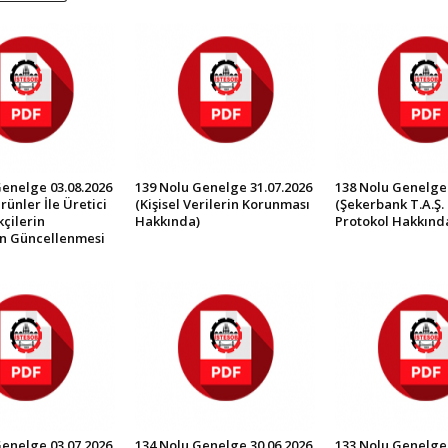
Genelge 03.08.2026
139 Nolu Genelge 31.07.2026
138 Nolu Genelge 
rünler İle Üretici
(Kişisel Verilerin Korunması
(Şekerbank T.A.Ş. 
çilerin
Hakkında)
Protokol Hakkınd
in Güncellenmesi
Genelge 03.07.2026
134 Nolu Genelge 30.06.2026
133 Nolu Genelge 