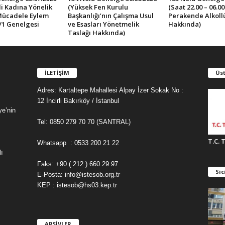
İli Kadına Yönelik
(Yüksek Fen Kurulu
(Saat 22.00 – 06.0
Mücadele Eylem
Başkanlığı’nın Çalışma Usul
Perakende Alkollü 
/1 Genelgesi
ve Esasları Yönetmelik
Hakkında)
Taslağı Hakkında)
İLETİŞİM
Üst
Adres: Kartaltepe Mahallesi Alpay İzer Sokak No :
12 İncirli Bakırköy / İstanbul
ye’nin
Tel: 0850 279 70 70 (SANTRAL)
T.C. 
Whatsapp : 0533 200 21 22
ı
Faks: +90 ( 212 ) 660 29 97
Sic
E-Posta: info@istesob.org.tr
KEP : istesob@hs03.kep.tr
ARŞİVLER
A