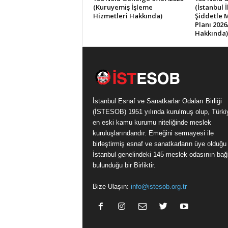
(Kuruyemiş İşleme
(İstanbul 
Hizmetleri Hakkında)
Şiddetle 
Planı 2026
Hakkında)
İstanbul Esnaf ve Sanatkarlar Odaları Birliği
(İSTESOB) 1951 yılında kurulmuş olup, Türki
en eski kamu kurumu niteliğinde meslek
kuruluşlarındandır. Emeğini sermayesi ile
birleştirmiş esnaf ve sanatkarların üye olduğu
İstanbul genelindeki 145 meslek odasının bağl
bulunduğu bir Birliktir.
Bize Ulaşın:
info@istesob.org.tr