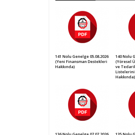
İ
S
T
E
S
O
B
141 Nolu Genelge 05.08.2026
140 Nolu 
(Yeni Finansman Destekleri
(Yöresel Ü
Hakkında)
ve Tedarik
Listelerin
Hakkında)
136 Nolu Genelge 07.07.2026
135 Nolu 