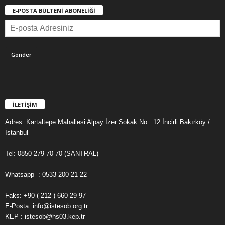
E-POSTA BÜLTENİ ABONELİĞİ
İLETİŞİM
Adres: Kartaltepe Mahallesi Alpay İzer Sokak No : 12 İncirli Bakırköy /
İstanbul
Tel: 0850 279 70 70 (SANTRAL)
Whatsapp : 0533 200 21 22
Faks: +90 ( 212 ) 660 29 97
E-Posta: info@istesob.org.tr
KEP : istesob@hs03.kep.tr