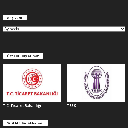
ARŞİVLER
A
R
Ş
İ
V
L
E
Üst Kuruluşlarımız
R
T.C. Ticaret Bakanlığı
TESK
Sicil Müdürlüklerimiz