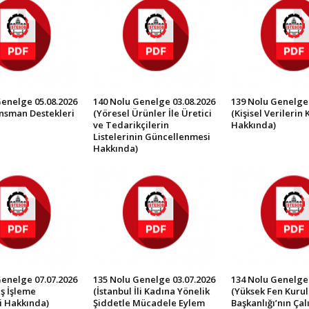
Genelge 05.08.2026
140 Nolu Genelge 03.08.2026
139 Nolu Genelge 
ansman Destekleri
(Yöresel Ürünler İle Üretici
(Kişisel Verilerin
ve Tedarikçilerin
Hakkında)
Listelerinin Güncellenmesi
Hakkında)
Genelge 07.07.2026
135 Nolu Genelge 03.07.2026
134 Nolu Genelge 
ş İşleme
(İstanbul İli Kadına Yönelik
(Yüksek Fen Kurul
i Hakkında)
Şiddetle Mücadele Eylem
Başkanlığı’nın Ça