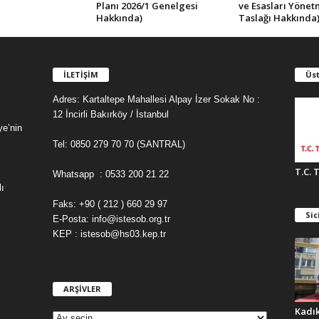
Planı 2026/1 Genelgesi
ve Esasları Yönet
Hakkında)
Taslağı Hakkında
İLETİŞİM
Üst
Adres: Kartaltepe Mahallesi Alpay İzer Sokak No :
12 İncirli Bakırköy / İstanbul
ye’nin
Tel: 0850 279 70 70 (SANTRAL)
T.C. 
Whatsapp : 0533 200 21 22
ı
Faks: +90 ( 212 ) 660 29 97
Sic
E-Posta: info@istesob.org.tr
KEP : istesob@hs03.kep.tr
ARŞİVLER
A
R
Kadı