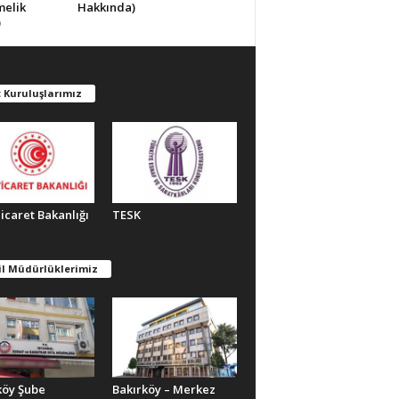
melik
Hakkında)
)
 Kuruluşlarımız
Ticaret Bakanlığı
TESK
il Müdürlüklerimiz
köy Şube
Bakırköy – Merkez