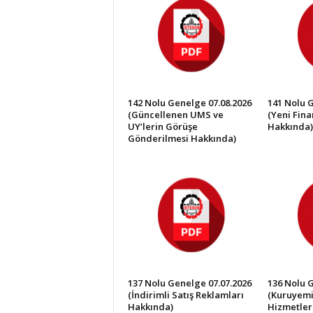
İ
S
T
E
S
O
B
142 Nolu Genelge 07.08.2026
141 Nolu 
(Güncellenen UMS ve
(Yeni Fin
UY’lerin Görüşe
Hakkında)
Gönderilmesi Hakkında)
137 Nolu Genelge 07.07.2026
136 Nolu 
(İndirimli Satış Reklamları
(Kuruyemi
Hakkında)
Hizmetler