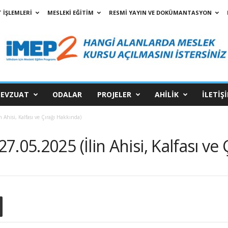
 İŞLEMLERİ
MESLEKİ EĞİTİM
RESMİ YAYIN VE DOKÜMANTASYON
EVZUAT
ODALAR
PROJELER
AHİLİK
İLETİŞ
Ahisi, Kalfası ve Çırağı Hakkında)
.05.2025 (İlin Ahisi, Kalfası ve 