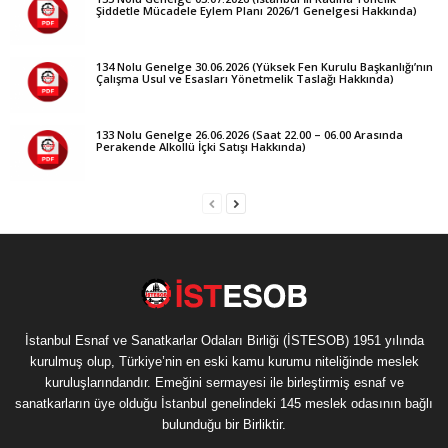
Şiddetle Mücadele Eylem Planı 2026/1 Genelgesi Hakkında)
134 Nolu Genelge 30.06.2026 (Yüksek Fen Kurulu Başkanlığı’nın
Çalışma Usul ve Esasları Yönetmelik Taslağı Hakkında)
133 Nolu Genelge 26.06.2026 (Saat 22.00 – 06.00 Arasında
Perakende Alkollü İçki Satışı Hakkında)
İstanbul Esnaf ve Sanatkarlar Odaları Birliği (İSTESOB) 1951 yılında
kurulmuş olup, Türkiye’nin en eski kamu kurumu niteliğinde meslek
kuruluşlarındandır. Emeğini sermayesi ile birleştirmiş esnaf ve
sanatkarların üye olduğu İstanbul genelindeki 145 meslek odasının bağlı
bulunduğu bir Birliktir.