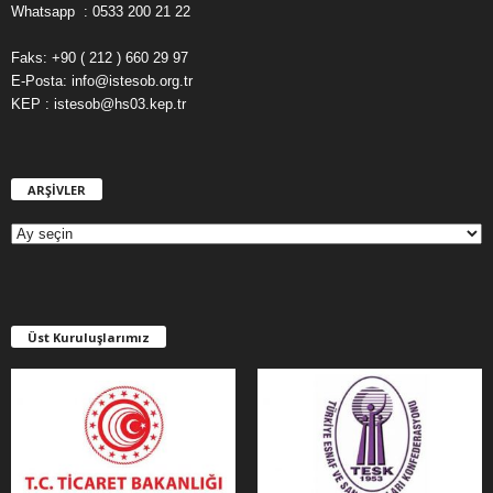
Whatsapp : 0533 200 21 22
Faks: +90 ( 212 ) 660 29 97
E-Posta: info@istesob.org.tr
KEP : istesob@hs03.kep.tr
ARŞİVLER
A
R
Ş
İ
V
L
E
Üst Kuruluşlarımız
R