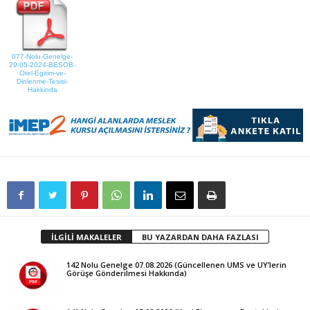
077-Nolu-Genelge-
29-05-2024-BESOB-
Otel-Egitim-ve-
Dinlenme-Tesisi-
Hakkinda
İLGİLİ MAKALELER
BU YAZARDAN DAHA FAZLASI
142 Nolu Genelge 07.08.2026 (Güncellenen UMS ve UY’lerin
Görüşe Gönderilmesi Hakkında)