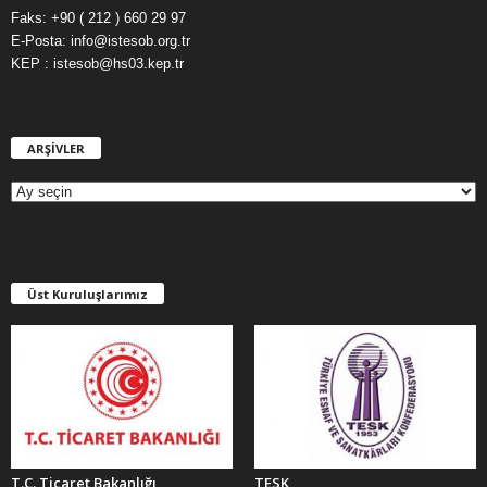
Faks: +90 ( 212 ) 660 29 97
E-Posta: info@istesob.org.tr
KEP : istesob@hs03.kep.tr
ARŞİVLER
A
R
Ş
İ
V
L
E
Üst Kuruluşlarımız
R
T.C. Ticaret Bakanlığı
TESK