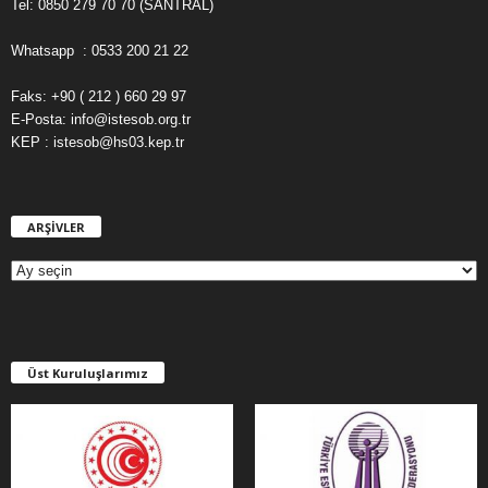
Tel: 0850 279 70 70 (SANTRAL)
Whatsapp : 0533 200 21 22
Faks: +90 ( 212 ) 660 29 97
E-Posta: info@istesob.org.tr
KEP : istesob@hs03.kep.tr
ARŞİVLER
A
R
Ş
İ
V
L
E
Üst Kuruluşlarımız
R