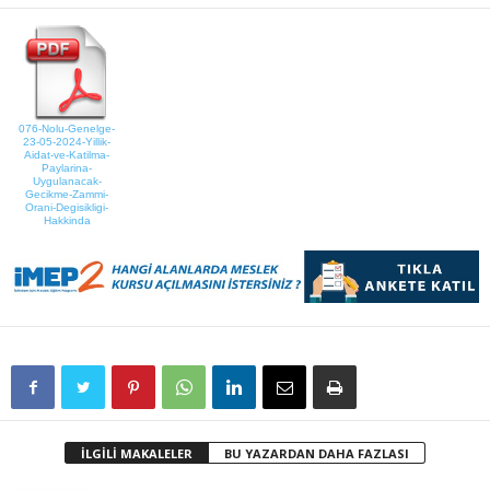
076-Nolu-Genelge-
23-05-2024-Yillik-
Aidat-ve-Katilma-
Paylarina-
Uygulanacak-
Gecikme-Zammi-
Orani-Degisikligi-
Hakkinda
İLGİLİ MAKALELER
BU YAZARDAN DAHA FAZLASI