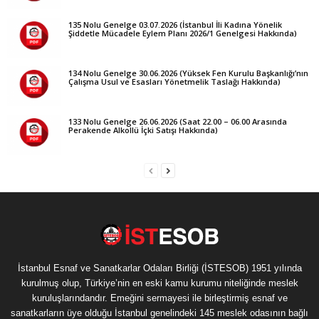
135 Nolu Genelge 03.07.2026 (İstanbul İli Kadına Yönelik
Şiddetle Mücadele Eylem Planı 2026/1 Genelgesi Hakkında)
134 Nolu Genelge 30.06.2026 (Yüksek Fen Kurulu Başkanlığı’nın
Çalışma Usul ve Esasları Yönetmelik Taslağı Hakkında)
133 Nolu Genelge 26.06.2026 (Saat 22.00 – 06.00 Arasında
Perakende Alkollü İçki Satışı Hakkında)
İstanbul Esnaf ve Sanatkarlar Odaları Birliği (İSTESOB) 1951 yılında
kurulmuş olup, Türkiye’nin en eski kamu kurumu niteliğinde meslek
kuruluşlarındandır. Emeğini sermayesi ile birleştirmiş esnaf ve
sanatkarların üye olduğu İstanbul genelindeki 145 meslek odasının bağlı