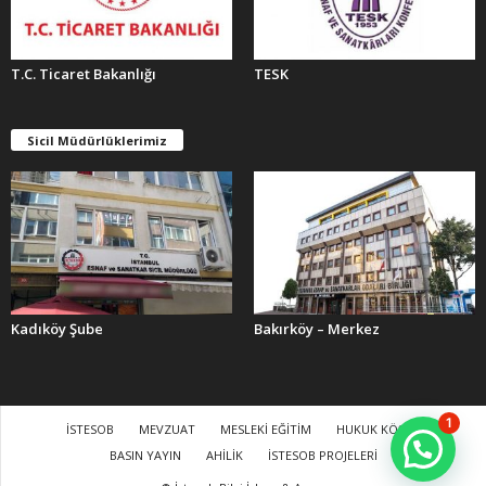
T.C. Ticaret Bakanlığı
TESK
Sicil Müdürlüklerimiz
Kadıköy Şube
Bakırköy – Merkez
1
İSTESOB
MEVZUAT
MESLEKİ EĞİTİM
HUKUK KÖŞESİ
BASIN YAYIN
AHİLİK
İSTESOB PROJELERİ