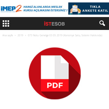
Ana sayfa
2019
073 Nolu Genelge 03.05.2019 (Konsinye Satış Sistemi Hakkında)