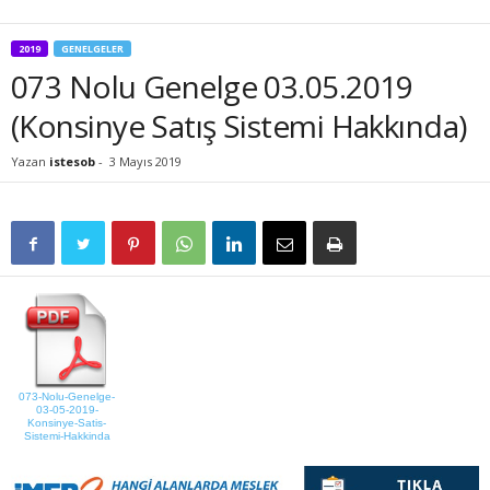
2019
GENELGELER
073 Nolu Genelge 03.05.2019
(Konsinye Satış Sistemi Hakkında)
Yazan
istesob
-
3 Mayıs 2019
073-Nolu-Genelge-
03-05-2019-
Konsinye-Satis-
Sistemi-Hakkinda