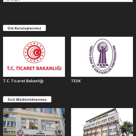
İ
V
L
E
Üst Kuruluşlarımız
R
T.C. Ticaret Bakanlığı
TESK
Sicil Müdürlüklerimiz