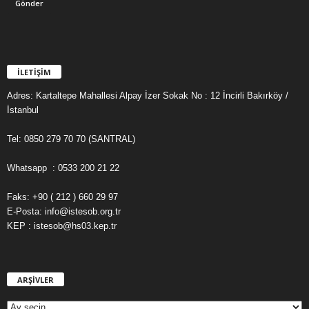
İLETİŞİM
Adres: Kartaltepe Mahallesi Alpay İzer Sokak No : 12 İncirli Bakırköy /
İstanbul
Tel: 0850 279 70 70 (SANTRAL)
Whatsapp : 0533 200 21 22
Faks: +90 ( 212 ) 660 29 97
E-Posta: info@istesob.org.tr
KEP : istesob@hs03.kep.tr
ARŞİVLER
A
R
Ş