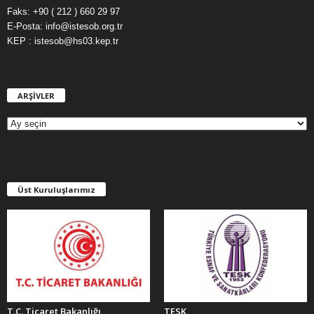
Faks: +90 ( 212 ) 660 29 97
E-Posta: info@istesob.org.tr
KEP : istesob@hs03.kep.tr
ARŞİVLER
A
R
Ş
İ
V
L
E
Üst Kuruluşlarımız
R
T.C. Ticaret Bakanlığı
TESK