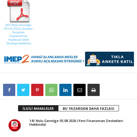
062-Nolu-Genelge-
05-04-2023-Ucretsiz-
Seyahat-
Kapsaminda-
Yapilacak-Gelir-
Destegi-Hakkinda
İLGİLİ MAKALELER
BU YAZARDAN DAHA FAZLASI
141 Nolu Genelge 05.08.2026 (Yeni Finansman Destekleri
Hakkında)