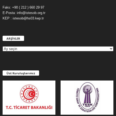
Faks: +90 ( 212 ) 660 29 97
E-Posta: info@istesob.org.tr
KEP : istesob@hs03.kep.tr
ARŞİVLER
A
R
Ş
İ
V
L
E
Üst Kuruluşlarımız
R