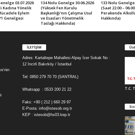
Genelge 03.07.2026
134 Nolu Genelge 30.06.2026
133 Nolu Genelge 
İli Kadına Yönelik
(Yüksek Fen Kurulu
(Saat 22.00 – 06.0
Mücadele Eylem
Başkanlığı’nın Çalışma Usul
Perakende Alkollü 
/1 Genelgesi
ve Esasları Yönetmelik
Hakkında)
Taslağı Hakkında)
İLETİŞİM
Üst
Adres: Kartaltepe Mahallesi Alpay İzer Sokak No :
12 İncirli Bakırköy / İstanbul
ye’nin
Tel: 0850 279 70 70 (SANTRAL)
T.C. 
Whatsapp : 0533 200 21 22
ı
Faks: +90 ( 212 ) 660 29 97
Sic
E-Posta: info@istesob.org.tr
KEP : istesob@hs03.kep.tr