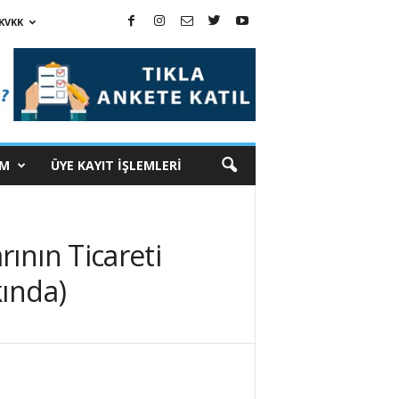
KVKK
İM
ÜYE KAYIT İŞLEMLERİ
ının Ticareti
kında)