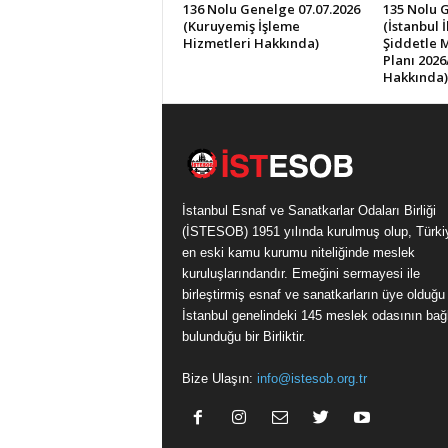
136 Nolu Genelge 07.07.2026
135 Nolu 
(Kuruyemiş İşleme
(İstanbul 
Hizmetleri Hakkında)
Şiddetle 
Planı 2026
Hakkında)
İstanbul Esnaf ve Sanatkarlar Odaları Birliği
(İSTESOB) 1951 yılında kurulmuş olup, Türki
en eski kamu kurumu niteliğinde meslek
kuruluşlarındandır. Emeğini sermayesi ile
birleştirmiş esnaf ve sanatkarların üye olduğu
İstanbul genelindeki 145 meslek odasının bağl
bulunduğu bir Birliktir.
Bize Ulaşın:
info@istesob.org.tr