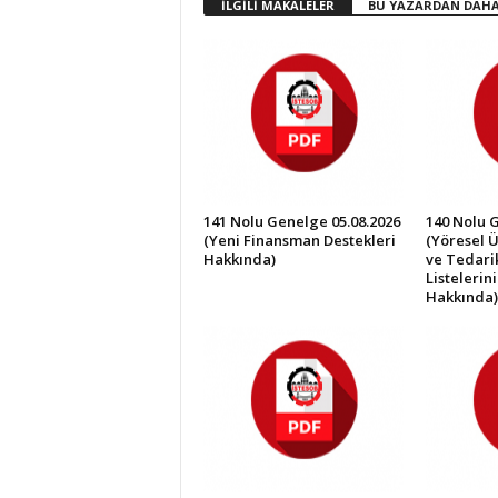
İLGİLİ MAKALELER
BU YAZARDAN DAHA
İ
S
T
E
S
O
B
141 Nolu Genelge 05.08.2026
140 Nolu 
(Yeni Finansman Destekleri
(Yöresel Ü
Hakkında)
ve Tedarik
Listelerin
Hakkında)