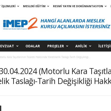
 İŞLEMLERİ
MESLEKİ EĞİTİM
RESMİ YAYIN VE DOKÜMANTASYON
EVZUAT
ODALAR
PROJELER
AHİLİK
İLETİŞ
lu Kara Taşıtlarının Ticareti Hakkında Yönetmelik Taslağı-Tarih Değişikliği...
0.04.2024 (Motorlu Kara Taşıtlar
k Taslağı-Tarih Değişikliği Hak