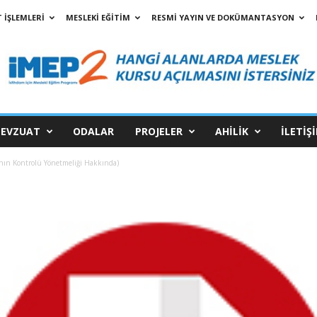
 İŞLEMLERİ
MESLEKİ EĞİTİM
RESMİ YAYIN VE DOKÜMANTASYON
EVZUAT
ODALAR
PROJELER
AHİLİK
İLETİŞ
ının Kontrolü Yönetmeliği Hakkında)