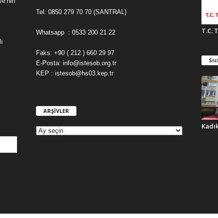
ye’nin
Tel: 0850 279 70 70 (SANTRAL)
T.C. 
Whatsapp : 0533 200 21 22
ı
Faks: +90 ( 212 ) 660 29 97
Sic
E-Posta: info@istesob.org.tr
KEP : istesob@hs03.kep.tr
ARŞİVLER
A
R
Kadı
Ş
İ
V
L
E
R