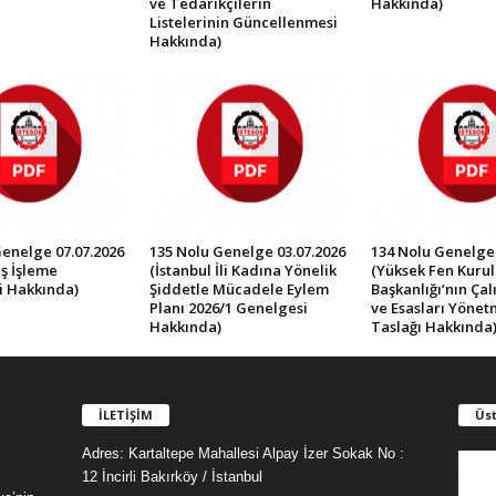
ve Tedarikçilerin
Hakkında)
Listelerinin Güncellenmesi
Hakkında)
Genelge 07.07.2026
135 Nolu Genelge 03.07.2026
134 Nolu Genelge 
ş İşleme
(İstanbul İli Kadına Yönelik
(Yüksek Fen Kurul
i Hakkında)
Şiddetle Mücadele Eylem
Başkanlığı’nın Ça
Planı 2026/1 Genelgesi
ve Esasları Yönet
Hakkında)
Taslağı Hakkında
İLETİŞİM
Üst
Adres: Kartaltepe Mahallesi Alpay İzer Sokak No :
12 İncirli Bakırköy / İstanbul