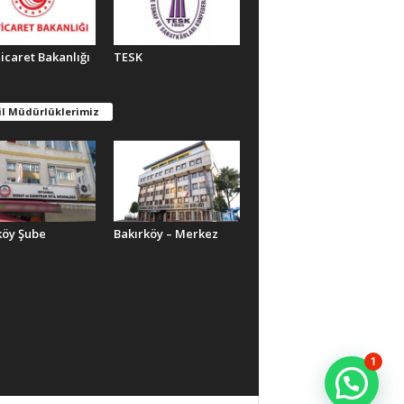
Ticaret Bakanlığı
TESK
il Müdürlüklerimiz
köy Şube
Bakırköy – Merkez
1