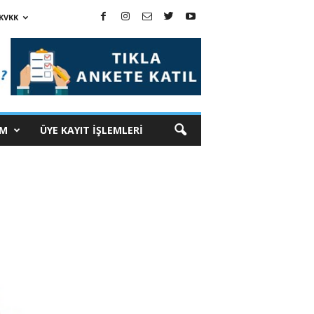
KVKK
İM
ÜYE KAYIT İŞLEMLERİ