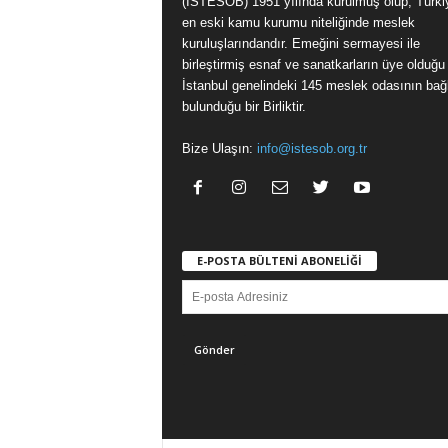
(İSTESOB) 1951 yılında kurulmuş olup, Türki
en eski kamu kurumu niteliğinde meslek
kuruluşlarındandır. Emeğini sermayesi ile
birleştirmiş esnaf ve sanatkarların üye olduğu
İstanbul genelindeki 145 meslek odasının bağl
bulunduğu bir Birliktir.
Bize Ulaşın:
info@istesob.org.tr
E-POSTA BÜLTENİ ABONELİĞİ