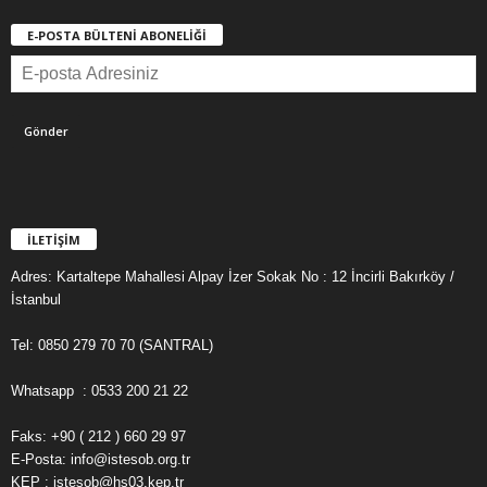
E-POSTA BÜLTENİ ABONELİĞİ
İLETİŞİM
Adres: Kartaltepe Mahallesi Alpay İzer Sokak No : 12 İncirli Bakırköy /
İstanbul
Tel: 0850 279 70 70 (SANTRAL)
Whatsapp : 0533 200 21 22
Faks: +90 ( 212 ) 660 29 97
E-Posta: info@istesob.org.tr
KEP : istesob@hs03.kep.tr