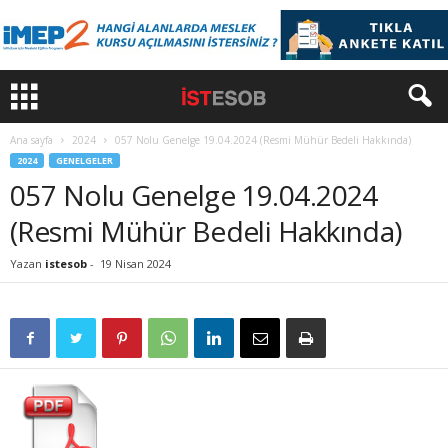
Ana sayfa
2024
057 Nolu Genelge 19.04.2024 (Resmi Mühür Bedeli Hakkında)
2024
GENELGELER
057 Nolu Genelge 19.04.2024
(Resmi Mühür Bedeli Hakkında)
Yazan
istesob
-
19 Nisan 2024