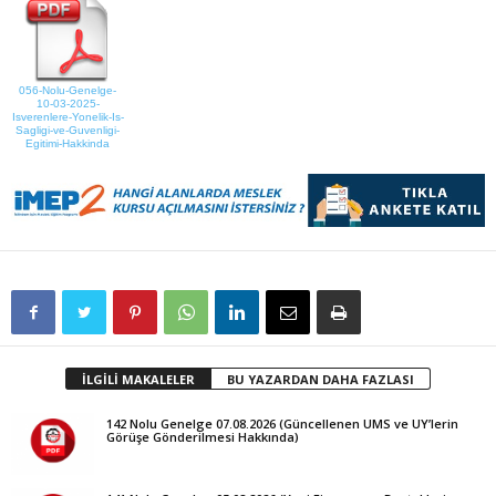
056-Nolu-Genelge-
10-03-2025-
Isverenlere-Yonelik-Is-
Sagligi-ve-Guvenligi-
Egitimi-Hakkinda
İLGİLİ MAKALELER
BU YAZARDAN DAHA FAZLASI
142 Nolu Genelge 07.08.2026 (Güncellenen UMS ve UY’lerin
Görüşe Gönderilmesi Hakkında)