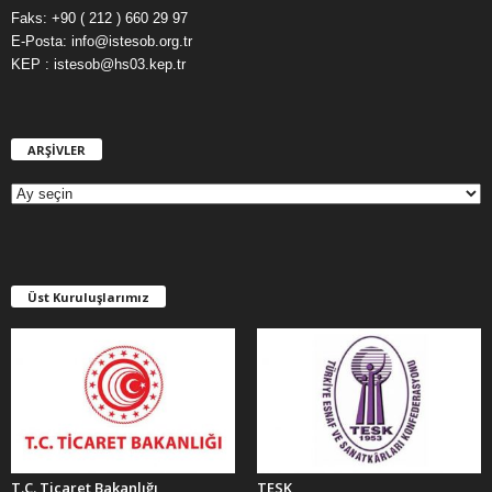
Faks: +90 ( 212 ) 660 29 97
E-Posta: info@istesob.org.tr
KEP : istesob@hs03.kep.tr
ARŞİVLER
A
R
Ş
İ
V
L
E
Üst Kuruluşlarımız
R
T.C. Ticaret Bakanlığı
TESK