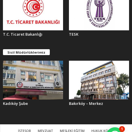
T.C. Ticaret Bakanlığı
TESK
Sicil Müdürlüklerimiz
Kadıköy Şube
Bakırköy – Merkez
1
İSTESOB
MEVZUAT
MESLEKİ EĞİTİM
HUKUK KÖŞESİ