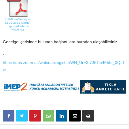
050-Nolu-Genelge-
22-02-2021-Online-
Export-Akademi-
Hakkinda
Genelge içerisinde bulunan bağlantılara buradan ulaşabilirsiniz.
1 –
https://ups.zoom.us/webinar/register/WN_UrE3t7JETie4F5Id_0Qc1
w