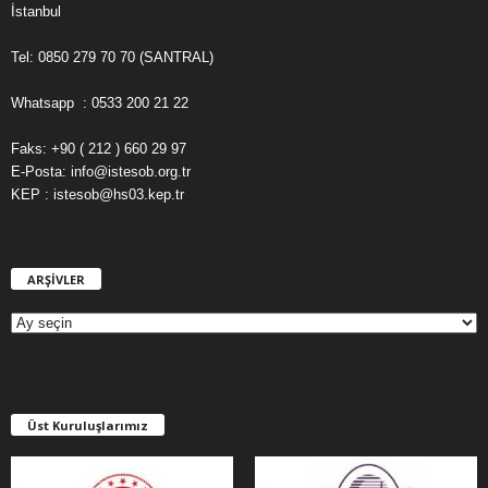
İstanbul
Tel: 0850 279 70 70 (SANTRAL)
Whatsapp : 0533 200 21 22
Faks: +90 ( 212 ) 660 29 97
E-Posta: info@istesob.org.tr
KEP : istesob@hs03.kep.tr
ARŞİVLER
A
R
Ş
İ
V
L
E
Üst Kuruluşlarımız
R