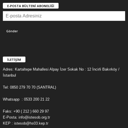
E-POSTA BÜLTENİ ABONELİĞİ
İLETİŞİM
Adres: Kartaltepe Mahallesi Alpay İzer Sokak No : 12 İncirli Bakırköy /
İstanbul
Tel: 0850 279 70 70 (SANTRAL)
Whatsapp : 0533 200 21 22
Faks: +90 ( 212 ) 660 29 97
E-Posta: info@istesob.org.tr
KEP : istesob@hs03.kep.tr