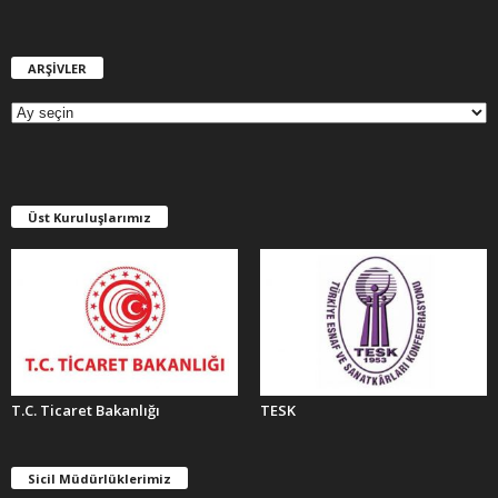
ARŞİVLER
A
R
Ş
İ
V
L
E
Üst Kuruluşlarımız
R
T.C. Ticaret Bakanlığı
TESK
Sicil Müdürlüklerimiz