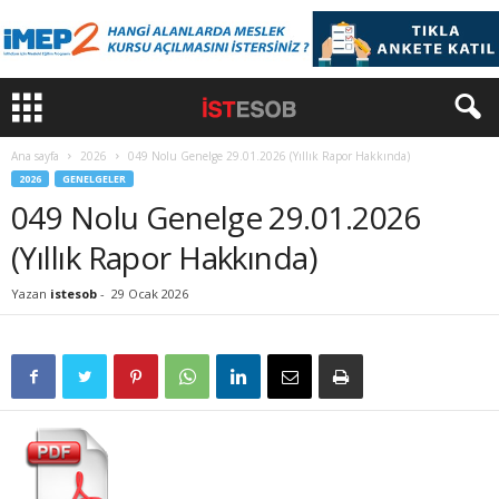
Ana sayfa
2026
049 Nolu Genelge 29.01.2026 (Yıllık Rapor Hakkında)
2026
GENELGELER
049 Nolu Genelge 29.01.2026
(Yıllık Rapor Hakkında)
Yazan
istesob
-
29 Ocak 2026