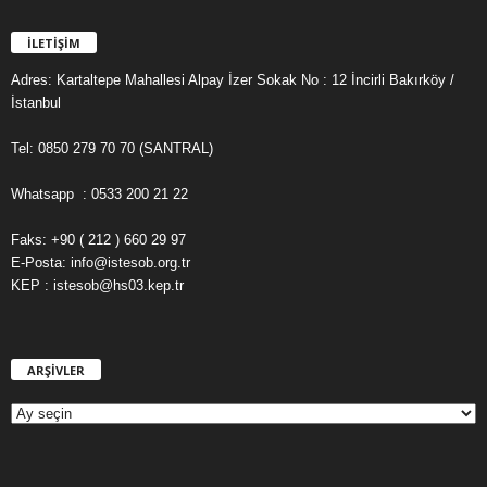
İLETİŞİM
Adres: Kartaltepe Mahallesi Alpay İzer Sokak No : 12 İncirli Bakırköy /
İstanbul
Tel: 0850 279 70 70 (SANTRAL)
Whatsapp : 0533 200 21 22
Faks: +90 ( 212 ) 660 29 97
E-Posta: info@istesob.org.tr
KEP : istesob@hs03.kep.tr
ARŞİVLER
A
R
Ş
İ
V
L