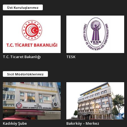
E
Üst Kuruluşlarımız
R
T.C. Ticaret Bakanlığı
TESK
Sicil Müdürlüklerimiz
Kadıköy Şube
Bakırköy – Merkez