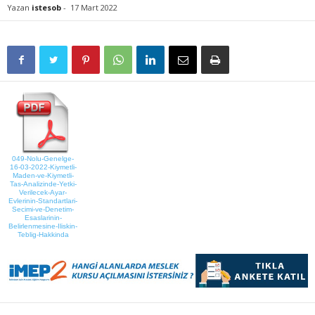
Yazan
istesob
-
17 Mart 2022
049-Nolu-Genelge-
16-03-2022-Kiymetli-
Maden-ve-Kiymetli-
Tas-Analizinde-Yetki-
Verilecek-Ayar-
Evlerinin-Standartlari-
Secimi-ve-Denetim-
Esaslarinin-
Belirlenmesine-Iliskin-
Teblig-Hakkinda