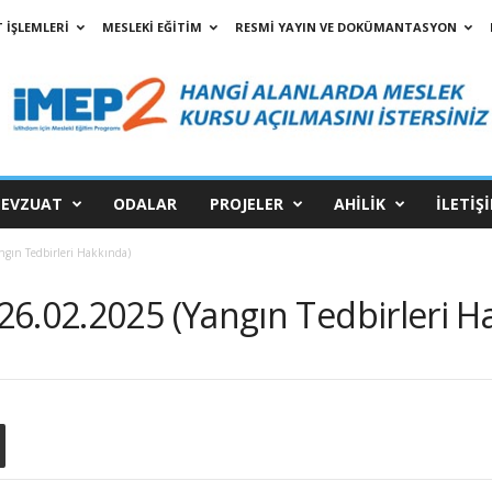
 İŞLEMLERİ
MESLEKİ EĞİTİM
RESMİ YAYIN VE DOKÜMANTASYON
EVZUAT
ODALAR
PROJELER
AHİLİK
İLETİŞ
gın Tedbirleri Hakkında)
6.02.2025 (Yangın Tedbirleri H