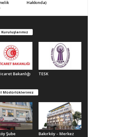
melik
Hakkında)
)
 Kuruluşlarımız
Ticaret Bakanlığı
TESK
il Müdürlüklerimiz
köy Şube
Bakırköy – Merkez