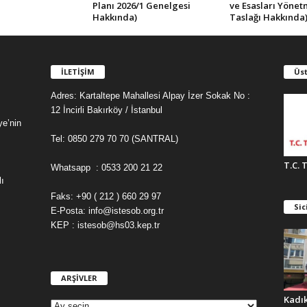
Planı 2026/1 Genelgesi
ve Esasları Yönet
Hakkında)
Taslağı Hakkında
İLETİŞİM
Üst
Adres: Kartaltepe Mahallesi Alpay İzer Sokak No :
12 İncirli Bakırköy / İstanbul
ye’nin
Tel: 0850 279 70 70 (SANTRAL)
T.C. 
Whatsapp : 0533 200 21 22
ı
Faks: +90 ( 212 ) 660 29 97
Sic
E-Posta: info@istesob.org.tr
KEP : istesob@hs03.kep.tr
ARŞİVLER
A
R
Kadı