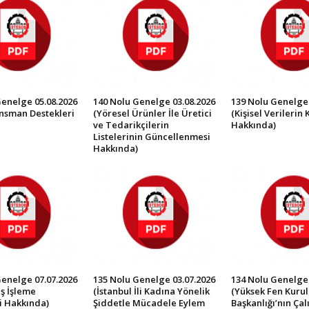
Genelge 05.08.2026
140 Nolu Genelge 03.08.2026
139 Nolu Genelge 
ansman Destekleri
(Yöresel Ürünler İle Üretici
(Kişisel Verilerin
ve Tedarikçilerin
Hakkında)
Listelerinin Güncellenmesi
Hakkında)
Genelge 07.07.2026
135 Nolu Genelge 03.07.2026
134 Nolu Genelge 
ş İşleme
(İstanbul İli Kadına Yönelik
(Yüksek Fen Kurul
i Hakkında)
Şiddetle Mücadele Eylem
Başkanlığı’nın Ça