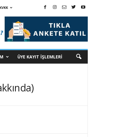
KVKK
İM
ÜYE KAYIT İŞLEMLERİ
akkında)