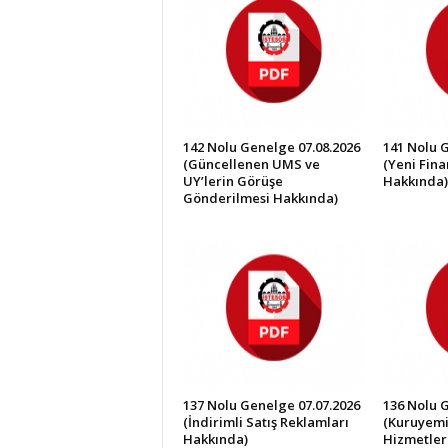
İ
S
T
E
S
O
B
142 Nolu Genelge 07.08.2026
141 Nolu 
(Güncellenen UMS ve
(Yeni Fin
UY’lerin Görüşe
Hakkında)
Gönderilmesi Hakkında)
137 Nolu Genelge 07.07.2026
136 Nolu 
(İndirimli Satış Reklamları
(Kuruyemi
Hakkında)
Hizmetler