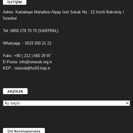
İLETİŞİM
Adres: Kartaltepe Mahallesi Alpay İzer Sokak No : 12 İncirli Bakırköy /
İstanbul
Tel: 0850 279 70 70 (SANTRAL)
Whatsapp : 0533 200 21 22
Faks: +90 ( 212 ) 660 29 97
E-Posta: info@istesob.org.tr
KEP : istesob@hs03.kep.tr
ARŞİVLER
A
R
Ş
İ
V
L
E
Üst Kuruluşlarımız