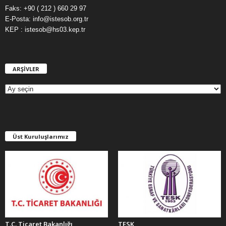
Faks: +90 ( 212 ) 660 29 97
E-Posta: info@istesob.org.tr
KEP : istesob@hs03.kep.tr
ARŞİVLER
A
R
Ş
İ
V
L
E
Üst Kuruluşlarımız
R
T.C. Ticaret Bakanlığı
TESK