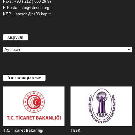
Faks: +90 ( 212 ) 660 29 97
E-Posta: info@istesob.org.tr
KEP : istesob@hs03.kep.tr
ARŞİVLER
A
R
Ş
İ
V
L
E
Üst Kuruluşlarımız
R
T.C. Ticaret Bakanlığı
TESK