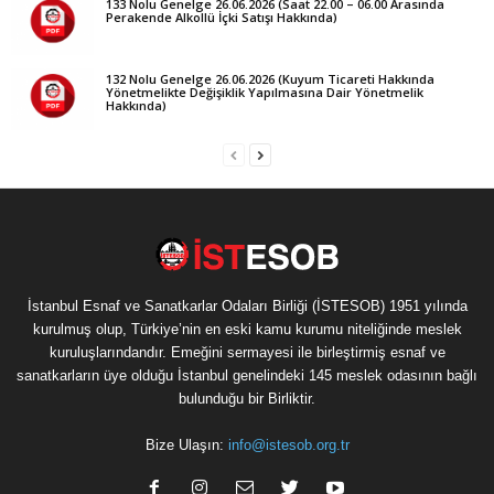
133 Nolu Genelge 26.06.2026 (Saat 22.00 – 06.00 Arasında
Perakende Alkollü İçki Satışı Hakkında)
132 Nolu Genelge 26.06.2026 (Kuyum Ticareti Hakkında
Yönetmelikte Değişiklik Yapılmasına Dair Yönetmelik
Hakkında)
İstanbul Esnaf ve Sanatkarlar Odaları Birliği (İSTESOB) 1951 yılında
kurulmuş olup, Türkiye’nin en eski kamu kurumu niteliğinde meslek
kuruluşlarındandır. Emeğini sermayesi ile birleştirmiş esnaf ve
sanatkarların üye olduğu İstanbul genelindeki 145 meslek odasının bağlı
bulunduğu bir Birliktir.
Bize Ulaşın:
info@istesob.org.tr