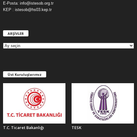
E-Posta: info@istesob.org.tr
KEP : istesob@hs03.kep.tr
ARŞİVLER
A
R
Ş
İ
V
L
E
Üst Kuruluşlarımız
R
T.C. Ticaret Bakanlığı
TESK