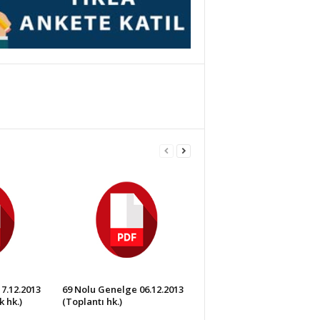
7.12.2013
69 Nolu Genelge 06.12.2013
 hk.)
(Toplantı hk.)