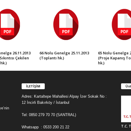
nelge 26.11.2013
66 Nolu Genelge 25.11.2013
65 Nolu Genelge 2
Sıkıntısı Çekilen
(Toplantı hk.)
(Proje Kapanış To
hk.)
hk.)
İLETİŞİM
Üst
Adres: Kartaltepe Mahallesi Alpay İzer Sokak No :
12 İncirli Bakırköy / İstanbul
ye’nin
Tel: 0850 279 70 70 (SANTRAL)
T.C. 
Whatsapp : 0533 200 21 22