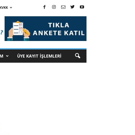
KVKK
İM
ÜYE KAYIT İŞLEMLERİ