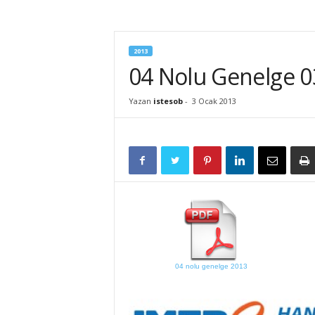
İ
S
T
2013
E
04 Nolu Genelge 0
S
O
B
Yazan
istesob
-
3 Ocak 2013
04 nolu genelge 2013