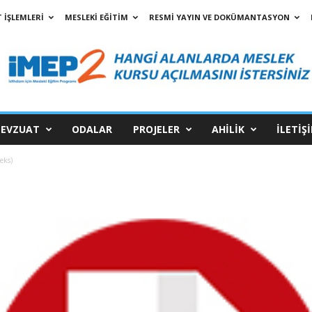
 İŞLEMLERİ
MESLEKİ EĞİTİM
RESMİ YAYIN VE DOKÜMANTASYON
EVZUAT
ODALAR
PROJELER
AHİLİK
İLETİŞ
eks)