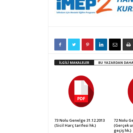
İLGİLİ MAKALELER
BU YAZARDAN DAHA
73 Nolu Genelge 31.12.2013
72 Nolu Ge
(Sicil Harç tarifesi hk.)
(Gerçek us
geçiş hk.)