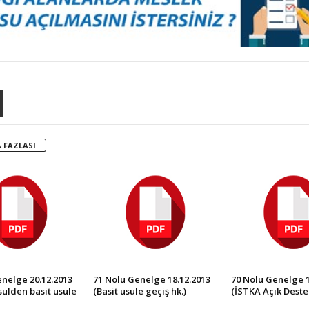
 FAZLASI
nelge 20.12.2013
71 Nolu Genelge 18.12.2013
70 Nolu Genelge 1
ulden basit usule
(Basit usule geçiş hk.)
(İSTKA Açık Destek