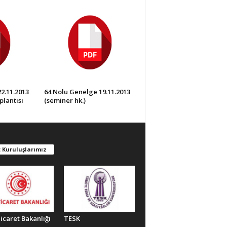
2.11.2013
64 Nolu Genelge 19.11.2013
plantısı
(seminer hk.)
 Kuruluşlarımız
Ticaret Bakanlığı
TESK