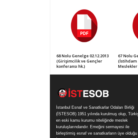
68 Nolu Genelge 02.12.2013
67 Nolu Ge
(Girişimcilik ve Gençler
(İstihdam 
konferansı hk.)
Meslekler 
İstanbul Esnaf ve Sanatkarlar Odaları Birliği
(İSTESOB) 1951 yılında kurulmuş olup, Türki
en eski kamu kurumu niteliğinde meslek
kuruluşlarındandır. Emeğini sermayesi ile
birleştirmiş esnaf ve sanatkarların üye olduğu