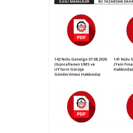
İLGİLİ MAKALELER
BU YAZARDAN DAHA
İ
S
T
E
S
O
B
142 Nolu Genelge 07.08.2026
141 Nolu 
(Güncellenen UMS ve
(Yeni Fin
UY’lerin Görüşe
Hakkında)
Gönderilmesi Hakkında)