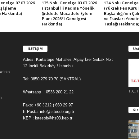
Genelge 07.07.2026
135 Nolu Genelge 03.07.2026
134 Nolu Genelge 
ş İşleme
(İstanbul İli Kadına Yönelik
(Yüksek Fen Kurul
i Hakkında)
Şiddetle Mücadele Eylem
Başkanlığı’nın Ça
Planı 2026/1 Genelgesi
ve Esasları Yönet
Hakkında)
Taslağı Hakkında
İLETİŞİM
Üst
Adres: Kartaltepe Mahallesi Alpay İzer Sokak No :
12 İncirli Bakırköy / İstanbul
ye’nin
Tel: 0850 279 70 70 (SANTRAL)
T.C. 
Whatsapp : 0533 200 21 22
ı
Faks: +90 ( 212 ) 660 29 97
Sic
E-Posta: info@istesob.org.tr
KEP : istesob@hs03.kep.tr