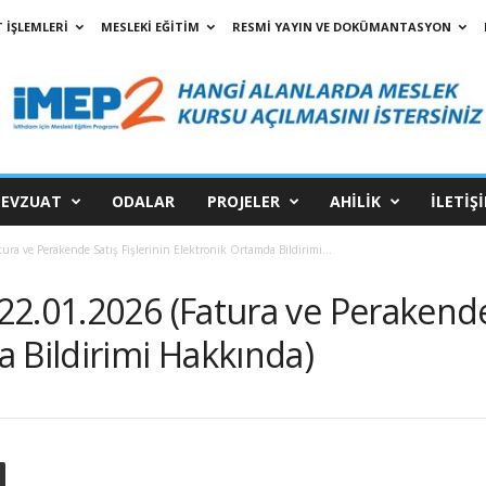
 İŞLEMLERİ
MESLEKİ EĞİTİM
RESMİ YAYIN VE DOKÜMANTASYON
EVZUAT
ODALAR
PROJELER
AHİLİK
İLETİŞ
ra ve Perakende Satış Fişlerinin Elektronik Ortamda Bildirimi...
2.01.2026 (Fatura ve Perakende 
 Bildirimi Hakkında)