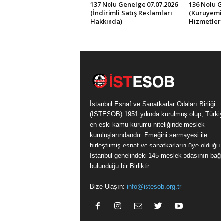
137 Nolu Genelge 07.07.2026
136 Nolu 
(İndirimli Satış Reklamları
(Kuruyemi
Hakkında)
Hizmetler
İstanbul Esnaf ve Sanatkarlar Odaları Birliği
(İSTESOB) 1951 yılında kurulmuş olup, Türki
en eski kamu kurumu niteliğinde meslek
kuruluşlarındandır. Emeğini sermayesi ile
birleştirmiş esnaf ve sanatkarların üye olduğu
İstanbul genelindeki 145 meslek odasının bağl
bulunduğu bir Birliktir.
Bize Ulaşın:
info@istesob.org.tr