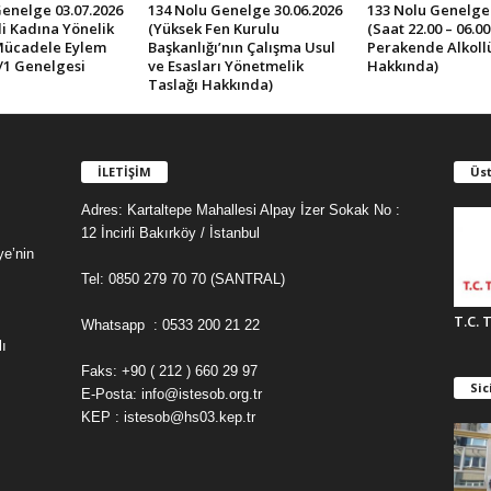
Genelge 03.07.2026
134 Nolu Genelge 30.06.2026
133 Nolu Genelge 
İli Kadına Yönelik
(Yüksek Fen Kurulu
(Saat 22.00 – 06.0
Mücadele Eylem
Başkanlığı’nın Çalışma Usul
Perakende Alkollü 
/1 Genelgesi
ve Esasları Yönetmelik
Hakkında)
Taslağı Hakkında)
İLETİŞİM
Üst
Adres: Kartaltepe Mahallesi Alpay İzer Sokak No :
12 İncirli Bakırköy / İstanbul
ye’nin
Tel: 0850 279 70 70 (SANTRAL)
T.C. 
Whatsapp : 0533 200 21 22
ı
Faks: +90 ( 212 ) 660 29 97
Sic
E-Posta: info@istesob.org.tr
KEP : istesob@hs03.kep.tr