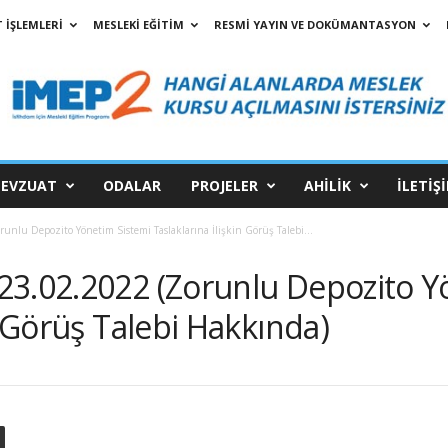
 İŞLEMLERİ
MESLEKİ EĞİTİM
RESMİ YAYIN VE DOKÜMANTASYON
EVZUAT
ODALAR
PROJELER
AHİLİK
İLETİŞ
nlu Depozito Yönetim Sistemi Taslaklarına İlişkin Görüş Talebi...
23.02.2022 (Zorunlu Depozito Y
n Görüş Talebi Hakkında)