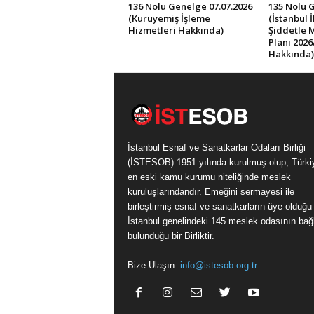
136 Nolu Genelge 07.07.2026
135 Nolu 
(Kuruyemiş İşleme
(İstanbul 
Hizmetleri Hakkında)
Şiddetle 
Planı 2026
Hakkında)
İstanbul Esnaf ve Sanatkarlar Odaları Birliği
(İSTESOB) 1951 yılında kurulmuş olup, Türki
en eski kamu kurumu niteliğinde meslek
kuruluşlarındandır. Emeğini sermayesi ile
birleştirmiş esnaf ve sanatkarların üye olduğu
İstanbul genelindeki 145 meslek odasının bağl
bulunduğu bir Birliktir.
Bize Ulaşın:
info@istesob.org.tr