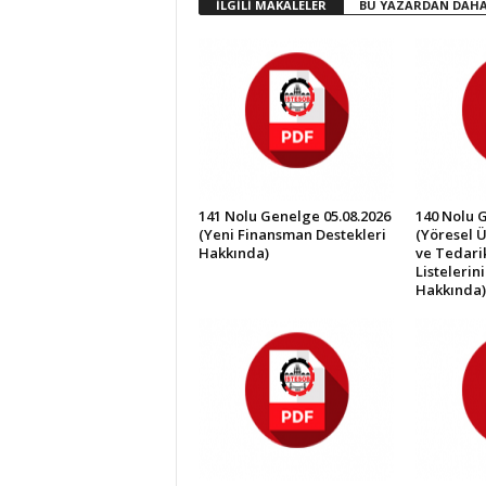
İLGİLİ MAKALELER
BU YAZARDAN DAHA
İ
S
T
E
S
O
B
141 Nolu Genelge 05.08.2026
140 Nolu 
(Yeni Finansman Destekleri
(Yöresel Ü
Hakkında)
ve Tedarik
Listelerin
Hakkında)