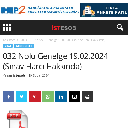
Ana sayfa
2024
032 Nolu Genelge 19.02.2024 (Sınav Harcı Hakkında)
2024
GENELGELER
032 Nolu Genelge 19.02.2024
(Sınav Harcı Hakkında)
Yazan
istesob
-
19 Şubat 2024