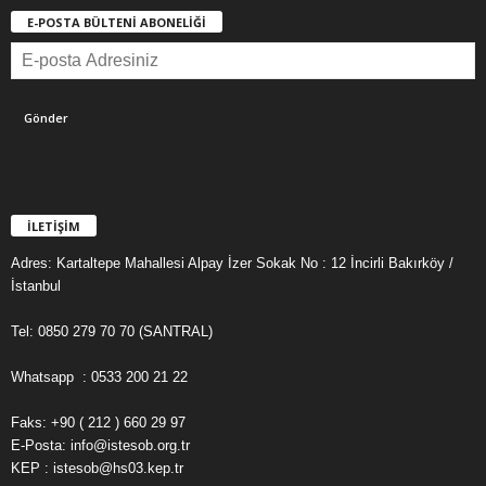
E-POSTA BÜLTENİ ABONELİĞİ
İLETİŞİM
Adres: Kartaltepe Mahallesi Alpay İzer Sokak No : 12 İncirli Bakırköy /
İstanbul
Tel: 0850 279 70 70 (SANTRAL)
Whatsapp : 0533 200 21 22
Faks: +90 ( 212 ) 660 29 97
E-Posta: info@istesob.org.tr
KEP : istesob@hs03.kep.tr