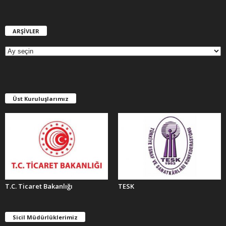
ARŞİVLER
A
R
Ş
İ
V
L
E
Üst Kuruluşlarımız
R
T.C. Ticaret Bakanlığı
TESK
Sicil Müdürlüklerimiz