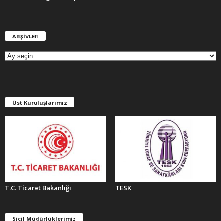
ARŞİVLER
A
R
Ş
İ
V
L
E
Üst Kuruluşlarımız
R
T.C. Ticaret Bakanlığı
TESK
Sicil Müdürlüklerimiz