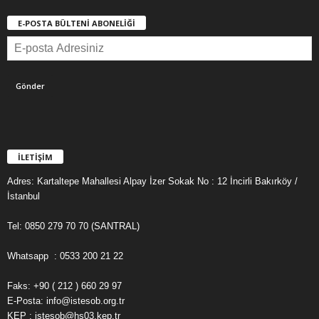
E-POSTA BÜLTENİ ABONELİĞİ
İLETİŞİM
Adres: Kartaltepe Mahallesi Alpay İzer Sokak No : 12 İncirli Bakırköy /
İstanbul
Tel: 0850 279 70 70 (SANTRAL)
Whatsapp : 0533 200 21 22
Faks: +90 ( 212 ) 660 29 97
E-Posta: info@istesob.org.tr
KEP : istesob@hs03.kep.tr