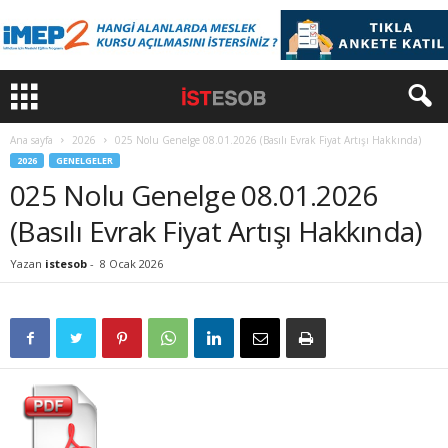
Ana sayfa
2026
025 Nolu Genelge 08.01.2026 (Basılı Evrak Fiyat Artışı Hakkında)
2026
GENELGELER
025 Nolu Genelge 08.01.2026
(Basılı Evrak Fiyat Artışı Hakkında)
Yazan
istesob
-
8 Ocak 2026