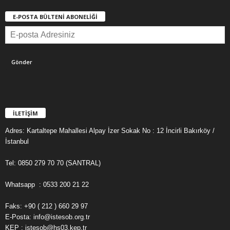
E-POSTA BÜLTENİ ABONELİĞİ
İLETİŞİM
Adres: Kartaltepe Mahallesi Alpay İzer Sokak No : 12 İncirli Bakırköy /
İstanbul
Tel: 0850 279 70 70 (SANTRAL)
Whatsapp : 0533 200 21 22
Faks: +90 ( 212 ) 660 29 97
E-Posta: info@istesob.org.tr
KEP : istesob@hs03.kep.tr