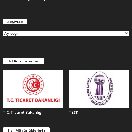
ARŞİVLER
A
R
Ş
İ
V
L
E
Üst Kuruluşlarımız
R
T.C. Ticaret Bakanlığı
TESK
Sicil Müdürlüklerimiz