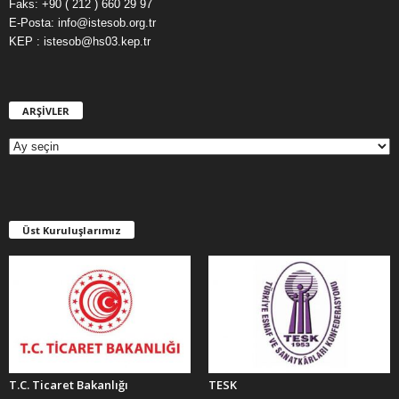
Faks: +90 ( 212 ) 660 29 97
E-Posta: info@istesob.org.tr
KEP : istesob@hs03.kep.tr
ARŞİVLER
A
R
Ş
İ
V
L
E
Üst Kuruluşlarımız
R
T.C. Ticaret Bakanlığı
TESK