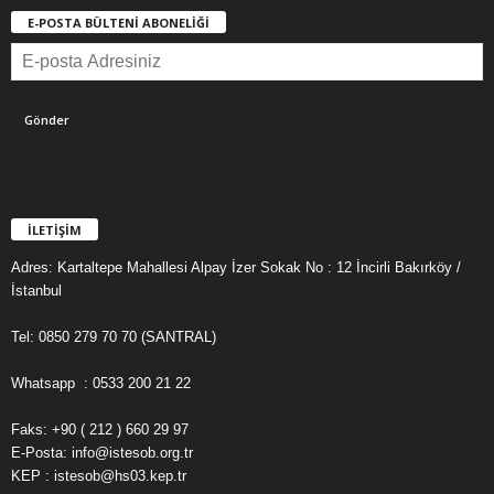
E-POSTA BÜLTENİ ABONELİĞİ
İLETİŞİM
Adres: Kartaltepe Mahallesi Alpay İzer Sokak No : 12 İncirli Bakırköy /
İstanbul
Tel: 0850 279 70 70 (SANTRAL)
Whatsapp : 0533 200 21 22
Faks: +90 ( 212 ) 660 29 97
E-Posta: info@istesob.org.tr
KEP : istesob@hs03.kep.tr