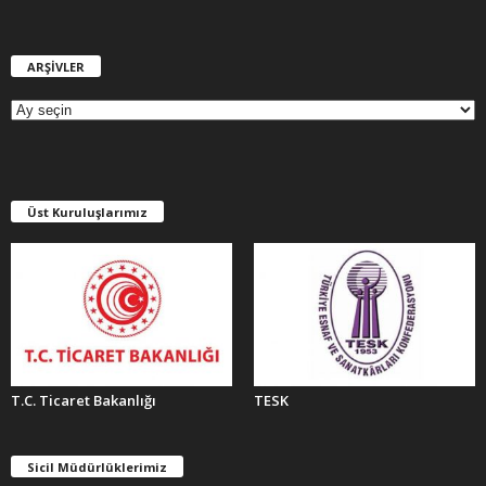
ARŞİVLER
A
R
Ş
İ
V
L
E
Üst Kuruluşlarımız
R
T.C. Ticaret Bakanlığı
TESK
Sicil Müdürlüklerimiz