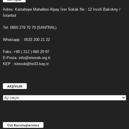
Adres: Kartaltepe Mahallesi Alpay İzer Sokak No : 12 İncirli Bakırköy /
İstanbul
Tel: 0850 279 70 70 (SANTRAL)
Whatsapp : 0533 200 21 22
Faks: +90 ( 212 ) 660 29 97
E-Posta: info@istesob.org.tr
KEP : istesob@hs03.kep.tr
ARŞİVLER
A
R
Ş
İ
V
L
E
Üst Kuruluşlarımız
R