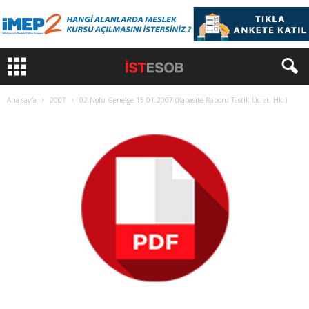
Ana sayfa
2007
02 Nolu Genelge 15.01.2007 (Kapasite Raporu Tastik Ücreti Hk.)