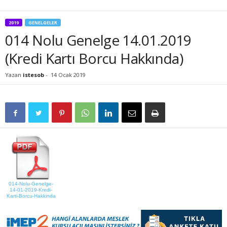
2019
GENELGELER
014 Nolu Genelge 14.01.2019
(Kredi Kartı Borcu Hakkında)
Yazan
istesob
-
14 Ocak 2019
014-Nolu-Genelge-
14-01-2019-Kredi-
Karti-Borcu-Hakkinda