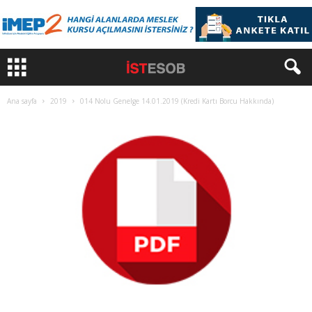
Ana sayfa
2019
014 Nolu Genelge 14.01.2019 (Kredi Kartı Borcu Hakkında)