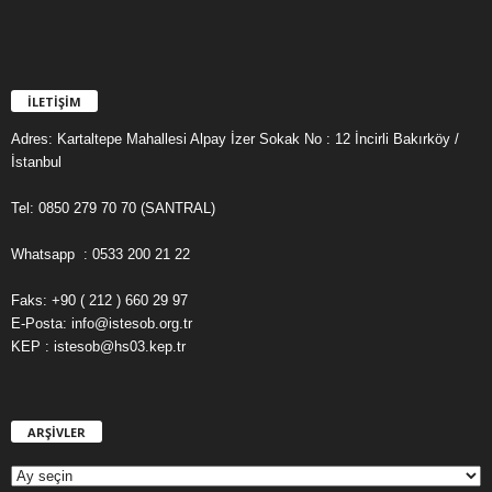
İLETİŞİM
Adres: Kartaltepe Mahallesi Alpay İzer Sokak No : 12 İncirli Bakırköy /
İstanbul
Tel: 0850 279 70 70 (SANTRAL)
Whatsapp : 0533 200 21 22
Faks: +90 ( 212 ) 660 29 97
E-Posta: info@istesob.org.tr
KEP : istesob@hs03.kep.tr
ARŞİVLER
A
R
Ş