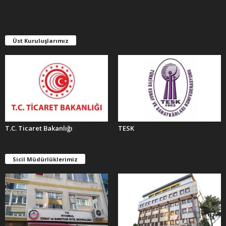
İ
V
L
E
Üst Kuruluşlarımız
R
T.C. Ticaret Bakanlığı
TESK
Sicil Müdürlüklerimiz