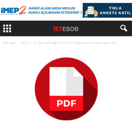
Ana sayfa
2014
01 Nolu Genelge 02.01.2014 (Kayıt ücreti ve yıllık aidat hk.)