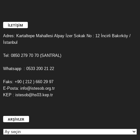
İLETİŞİM
Adres: Kartaltepe Mahallesi Alpay İzer Sokak No : 12 İncirli Bakırköy /
İstanbul
Tel: 0850 279 70 70 (SANTRAL)
Whatsapp : 0533 200 21 22
Faks: +90 ( 212 ) 660 29 97
E-Posta: info@istesob.org.tr
KEP : istesob@hs03.kep.tr
ARŞİVLER
A
R
Ş
İ