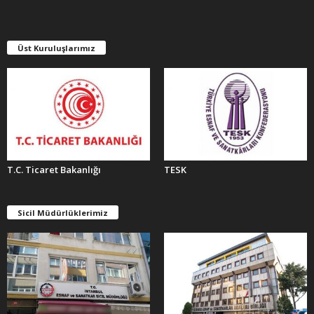
V
L
E
Üst Kuruluşlarımız
R
T.C. Ticaret Bakanlığı
TESK
Sicil Müdürlüklerimiz