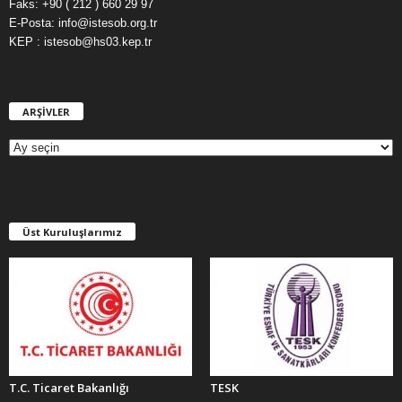
Faks: +90 ( 212 ) 660 29 97
E-Posta: info@istesob.org.tr
KEP : istesob@hs03.kep.tr
ARŞİVLER
A
R
Ş
İ
V
L
E
Üst Kuruluşlarımız
R
T.C. Ticaret Bakanlığı
TESK