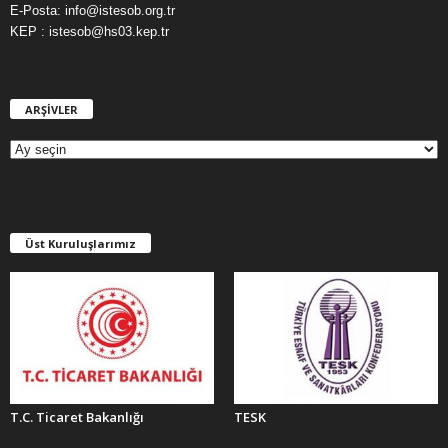
E-Posta: info@istesob.org.tr
KEP : istesob@hs03.kep.tr
ARŞİVLER
A
R
Ş
İ
V
L
E
Üst Kuruluşlarımız
R
T.C. Ticaret Bakanlığı
TESK